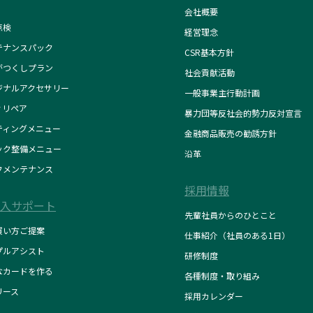
会社概要
点検
経営理念
テナンスパック
CSR基本方針
がつくしプラン
社会貢献活動
ジナルアクセサリー
一般事業主行動計画
ィリペア
暴力団等反社会的勢力反対宣言
ティングメニュー
金融商品販売の勧誘方針
ック整備メニュー
沿革
フメンテナンス
採用情報
入サポート
先輩社員からのひとこと
買い方ご提案
仕事紹介（社員のある1日）
プルアシスト
研修制度
なカードを作る
各種制度・取り組み
リース
採用カレンダー