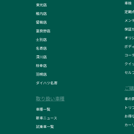
車検
東光店
定期
稚内店
メン
留萌店
保証
富良野店
オリ
士別店
ボデ
名寄店
コー
深川店
クイ
枝幸店
セル
羽幌店
ダイハツ名寄
ご購
取り扱い車種
車の
トリ
車種一覧
お得
新車ニュース
カー
試乗車一覧