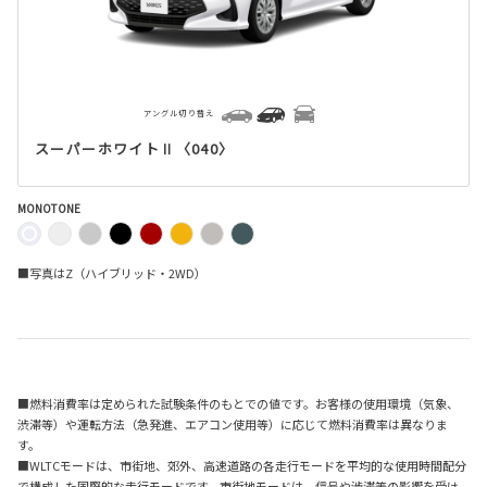
アングル切り替え
スーパーホワイトⅡ〈040〉
MONOTONE
■写真はZ（ハイブリッド・2WD）
■燃料消費率は定められた試験条件のもとでの値です。お客様の使用環境（気象、
渋滞等）や運転方法（急発進、エアコン使用等）に応じて燃料消費率は異なりま
す。
■WLTCモードは、市街地、郊外、高速道路の各走行モードを平均的な使用時間配分
で構成した国際的な走行モードです。市街地モードは、信号や渋滞等の影響を受け