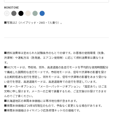
MONOTONE
■写真はZ（ハイブリッド・2WD・7人乗り）。
■燃料消費率は定められた試験条件のもとでの値です。お客様の使用環境（気象、
渋滞等）や運転方法（急発進、エアコン使用等）に応じて燃料消費率は異なりま
す。
■WLTCモードは、市街地、郊外、高速道路の各走行モードを平均的な使用時間配分
で構成した国際的な走行モードです。市街地モードは、信号や渋滞等の影響を受け
る比較的低速な走行を想定し、郊外モードは、信号や渋滞等の影響をあまり受けな
い走行を想定、高速道路モードは、高速道路等での走行を想定しています。
■「メーカーオプション」「メーカーパッケージオプション」「設定あり」はご注
文時に申し受けます。メーカーの工場で装着するため、ご注文後はお受けできませ
んのでご了承ください。
■北海道地区の車両本体価格には寒冷地仕様が含まれます。
■車両本体価格は'26年8月現在のもので、予告なく変更となる場合があります。
■車両本体価格はタイヤパンク応急修理キット付の価格です。