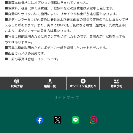
■車両本体価格にはオプション価格は含まれていません。
■保険料、税金（除く消費税）、登録料などの諸費用は別途申し受けます。
■自動車リサイクル法の施行により、リサイクル料金が別途必要となります。
■ボディカラーおよび内装色は撮影および表示画面の関係で実際の色とは異なって見
えることがあります。また、実車においてもご覧になる環境（屋内外、光の角度等）
により、ボディカラーの見え方は異なります。
■写真は機能説明のために各ランプを点灯したものです。実際の走行状態を示すも
のではありません。
■写真は機能説明のためにボディの一部を切断したカットモデルです。
■画面はハメ込み合成です。
■一部の写真は合成・イメージです。
試乗予約
店舗一覧
オンライン見積もり
商談予約
サイトマップ
店舗のご案内
店舗一覧