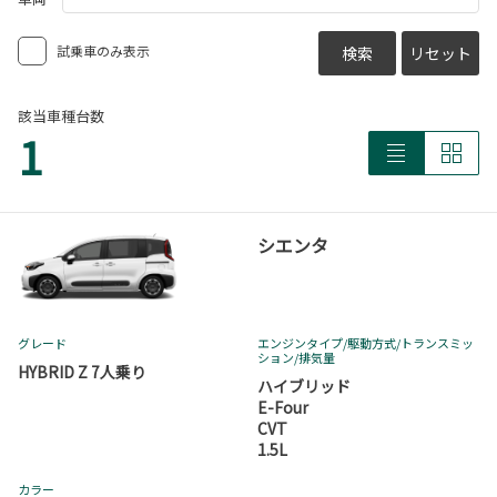
試乗車のみ表示
検索
リセット
該当車種台数
1
シエンタ
グレード
エンジンタイプ
/駆動方式/
トランスミッ
ション
/排気量
HYBRID Z 7人乗り
ハイブリッド
E-Four
CVT
1.5L
カラー