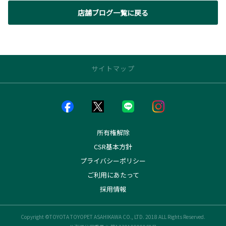
店舗ブログ一覧に戻る
サイトマップ
店舗のご案内
店舗一覧
店舗ブログ一覧
所有権解除
神居店
CSR基本方針
アクセル大雪店
プライバシーポリシー
花咲店
東光店
ご利用にあたって
稚内店
採用情報
留萌店
富良野店
士別店
Copyright ©TOYOTA TOYOPET ASAHIKAWA CO., LTD. 2018 ALL Rights Reserved.