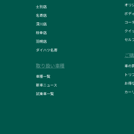
オリ
士別店
ボデ
名寄店
コー
深川店
クイ
枝幸店
セル
羽幌店
ダイハツ名寄
ご購
取り扱い車種
車の
トリ
車種一覧
お得
新車ニュース
カー
試乗車一覧