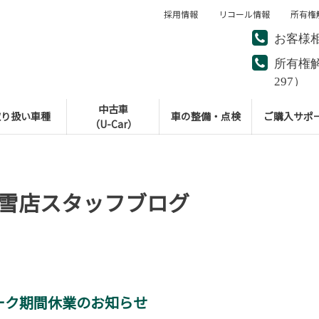
採用情報
リコール情報
所有権
お客様
所有権
297）
中古車
取り扱い車種
車の整備・点検
ご購入サポ
（U-Car）
雪店スタッフブログ
ーク期間休業のお知らせ