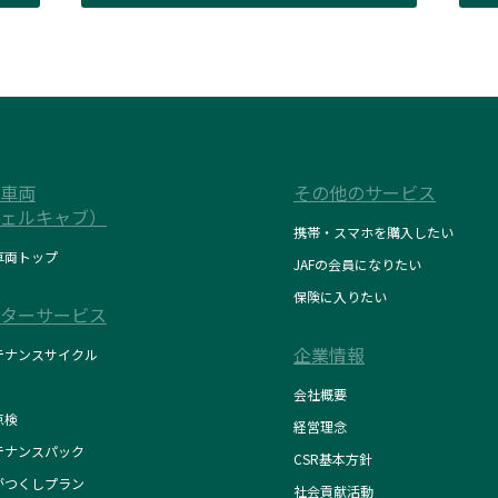
車両
その他のサービス
ェルキャブ）
携帯・スマホを購入したい
車両トップ
JAFの会員になりたい
保険に入りたい
ターサービス
企業情報
テナンスサイクル
会社概要
点検
経営理念
テナンスパック
CSR基本方針
がつくしプラン
社会貢献活動