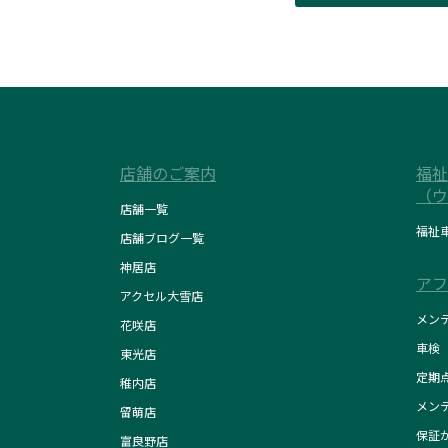
店舗のご案内
福祉
（ウ
店舗一覧
福祉
店舗ブログ一覧
神居店
アフ
アクセル大雪店
メン
花咲店
車検
東光店
定期
稚内店
メン
留萌店
保証
富良野店