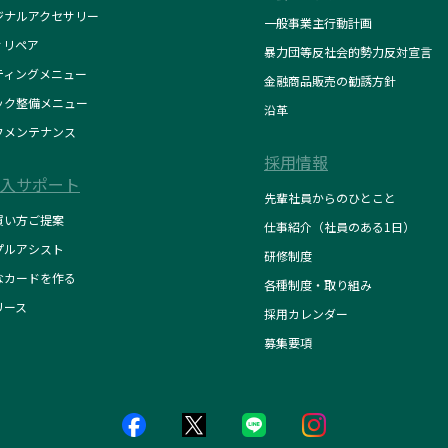
ジナルアクセサリー
一般事業主行動計画
ィリペア
暴力団等反社会的勢力反対宣言
ティングメニュー
金融商品販売の勧誘方針
ック整備メニュー
沿革
フメンテナンス
採用情報
入サポート
先輩社員からのひとこと
買い方ご提案
仕事紹介（社員のある1日）
プルアシスト
研修制度
なカードを作る
各種制度・取り組み
リース
採用カレンダー
募集要項