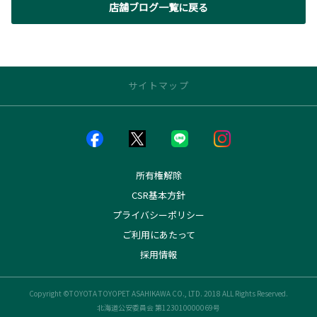
店舗ブログ一覧に戻る
サイトマップ
店舗のご案内
店舗一覧
店舗ブログ一覧
所有権解除
神居店
CSR基本方針
アクセル大雪店
プライバシーポリシー
花咲店
東光店
ご利用にあたって
稚内店
採用情報
留萌店
富良野店
士別店
Copyright ©TOYOTA TOYOPET ASAHIKAWA CO., LTD. 2018 ALL Rights Reserved.
名寄店
北海道公安委員会 第123010000069号