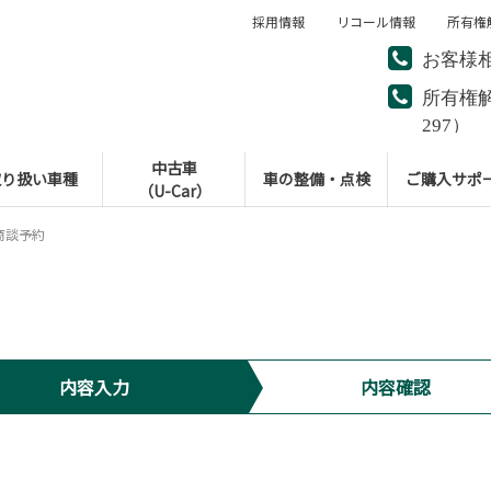
採用情報
リコール情報
所有権
お客様
所有権
297）
中古車
取り扱い車種
車の整備・点検
ご購入サポ
（U-Car）
商談予約
内容入力
内容確認