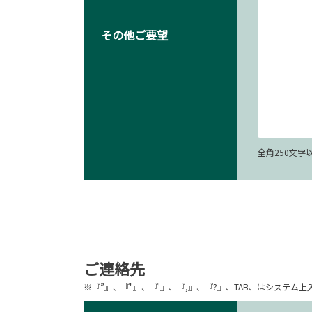
その他ご要望
全角250文
ご連絡先
※『”』、『"』、『'』、『,』、『?』、TAB、はシステ