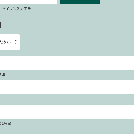
67 ハイフン入力不要
豊田
１
101号室