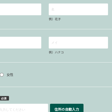
例）花子
例）ハナコ
女性
必須
住所の自動入力