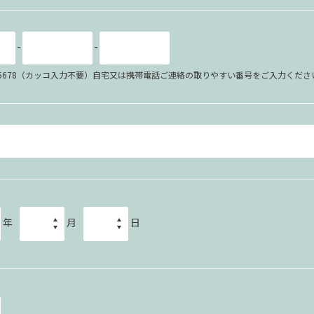
-
-
34-5678（カッコ入力不要）自宅又は携帯電話ご連絡の取りやすい番号をご入力くださ
年
月
日