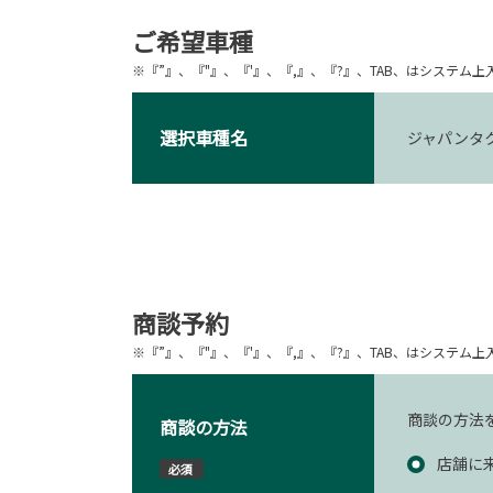
ご希望車種
※『”』、『"』、『'』、『,』、『?』、TAB、はシステ
選択車種名
ジャパンタ
商談予約
※『”』、『"』、『'』、『,』、『?』、TAB、はシステ
商談の方法
商談の方法
店舗に
必須