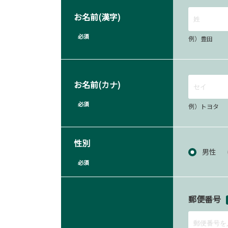
お名前(漢字)
必須
例）豊田
お名前(カナ)
必須
例）トヨタ
性別
男性
必須
郵便番号