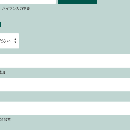
67 ハイフン入力不要
豊田
１
101号室