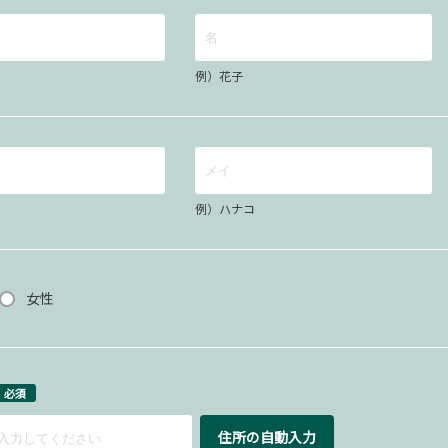
例）花子
例）ハナコ
女性
必須
住所の自動入力