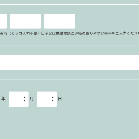
-
-
34-5678（カッコ入力不要）自宅又は携帯電話ご連絡の取りやすい番号をご入力くださ
年
月
日