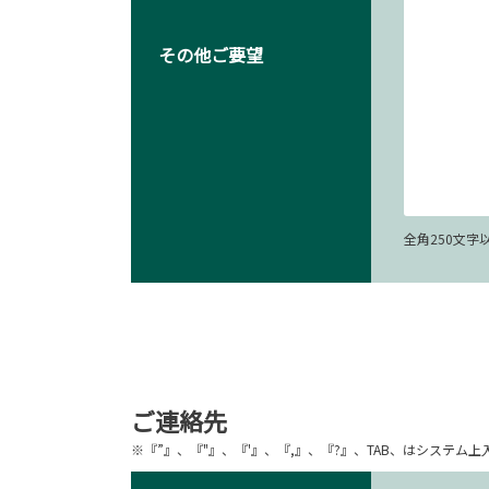
その他ご要望
全角250文
ご連絡先
※『”』、『"』、『'』、『,』、『?』、TAB、はシステ