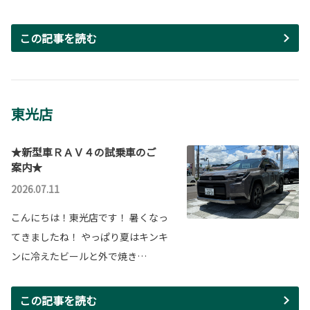
この記事を読む
東光店
★新型車ＲＡＶ４の試乗車のご
案内★
2026.07.11
こんにちは！東光店です！ 暑くなっ
てきましたね！ やっぱり夏はキンキ
ンに冷えたビールと外で焼き…
この記事を読む