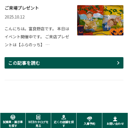
ご来場プレゼント
2025.10.12
こんにちは。富良野店です。 本日は
イベント開催中です。 ご来店プレゼ
ントは【ふらのッち】 …
この記事を読む
試乗車・展示車
WEBカタログを
近くの店舗を探
入庫予約
お問い合わせ
を探す
見る
す