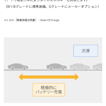
［W×Bグレードに標準装備。Gグレードにメーカーオプション］
＊1. SOC［駆動用電池残量］：State Of Charge