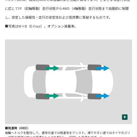
に応じてFF（前輪駆動）走行状態から4WD（4輪駆動）走行状態まで自動的に制御
し、安定した操縦性・走行の安定性および低燃費に貢献するものです。
■写真はW×B（E-Four）。オプション装着車。
+
■発進時〈4WD〉
■
少
後輪へトルクを配分して、通常の道では発進性をアシスト。滑りやすい道ではタイヤのスリ
定