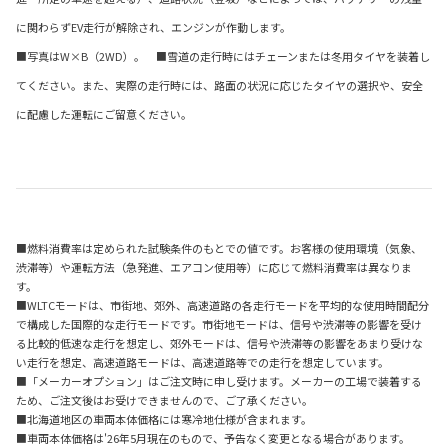
に関わらずEV走行が解除され、エンジンが作動します。
■写真はW×B（2WD）。 ■雪道の走行時にはチェーンまたは冬用タイヤを装着し
てください。また、実際の走行時には、路面の状況に応じたタイヤの選択や、安全
に配慮した運転にご留意ください。
■燃料消費率は定められた試験条件のもとでの値です。お客様の使用環境（気象、
渋滞等）や運転方法（急発進、エアコン使用等）に応じて燃料消費率は異なりま
す。
■WLTCモードは、市街地、郊外、高速道路の各走行モードを平均的な使用時間配分
で構成した国際的な走行モードです。市街地モードは、信号や渋滞等の影響を受け
る比較的低速な走行を想定し、郊外モードは、信号や渋滞等の影響をあまり受けな
い走行を想定、高速道路モードは、高速道路等での走行を想定しています。
■「メーカーオプション」はご注文時に申し受けます。メーカーの工場で装着する
ため、ご注文後はお受けできませんので、ご了承ください。
■北海道地区の車両本体価格には寒冷地仕様が含まれます。
■車両本体価格は'26年5月現在のもので、予告なく変更となる場合があります。