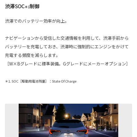
渋滞SOC
制御
＊1
渋滞でのバッテリー効率が向上。
ナビゲーションから受信した交通情報を利用して、渋滞手前から
バッテリーを充電しておき、渋滞時に強制的にエンジンをかけて
充電する頻度を減らします。
［W×Bグレードに標準装備。Gグレードにメーカーオプション］
＊1. SOC［駆動用電池残量］：State Of Charge