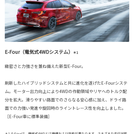
E-Four（電気式4WDシステム）
＊1
緻密さと力強さを兼ね備えた新型E-Four。
刷新したハイブリッドシステムと共に進化を遂げたE-Fourシステ
ム。モーター出力向上により4WDの作動領域やリヤへのトルク配
分を拡大。滑りやすい路面でのさらなる安心感に加え、ドライ路
面での力強い発進や旋回時のライントレース性を向上しました。
［E-Four車に標準装備］
＊1. E-Fourは、機械式4WDとは機構および性能が異なります。さまざまな走行状態