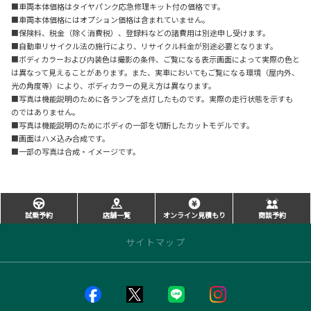
■車両本体価格はタイヤパンク応急修理キット付の価格です。
■車両本体価格にはオプション価格は含まれていません。
■保険料、税金（除く消費税）、登録料などの諸費用は別途申し受けます。
■自動車リサイクル法の施行により、リサイクル料金が別途必要となります。
■ボディカラーおよび内装色は撮影の条件、ご覧になる表示画面によって実際の色と
は異なって見えることがあります。また、実車においてもご覧になる環境（屋内外、
光の角度等）により、ボディカラーの見え方は異なります。
■写真は機能説明のために各ランプを点灯したものです。実際の走行状態を示すも
のではありません。
■写真は機能説明のためにボディの一部を切断したカットモデルです。
■画面はハメ込み合成です。
■一部の写真は合成・イメージです。
試乗予約
店舗一覧
オンライン見積もり
商談予約
サイトマップ
店舗のご案内