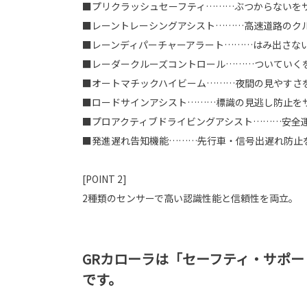
■プリクラッシュセーフティ………ぶつからないを
■レーントレーシングアシスト………高速道路のク
■レーンディパーチャーアラート………はみ出さな
■レーダークルーズコントロール………ついていく
■オートマチックハイビーム………夜間の見やすさ
■ロードサインアシスト………標識の見逃し防止を
■プロアクティブドライビングアシスト………安全
■発進遅れ告知機能………先行車・信号出遅れ防止
[POINT 2]
2種類のセンサーで高い認識性能と信頼性を両立。
GRカローラは「セーフティ・サポー
です。