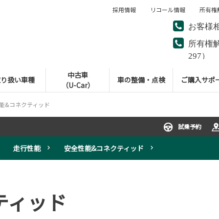
採用情報
リコール情報
所有権
お客様
所有権
297）
中古車
取り扱い車種
車の整備・点検
ご購入サポ
（U-Car）
能&コネクティッド
試乗予約
走行性能
安全性能&コネクティッド
ティッド