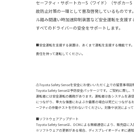
セーフティ・サポートカーS〈ワイド〉（サポカーS
故防止対策の一環として普及啓発しているものです
ル踏み間違い時加速抑制装置など安全運転を支援す
すべてのドライバーの安全をサポートします。
■安全運転を支援する装置は、あくまで運転を支援する機能です
責任を持って運転してください。
⚠Toyota Safety Senseを安全にお使いいただく上での留意事項説
Toyota Safety Senseは予防安全パッケージです。ご契約
運転者には安全運転の義務があります。運転者は各システムを過
につながり、重大な傷害におよぶか最悪の場合は死亡につながる
ーフティの作動テストを行わないでください。対象や状況によって
■ソフトウェアアップデート
Toyota Safety Senseは、DCMによる無線通信により
※ソフトウェアの更新がある場合、ディスプレイオーディオに通