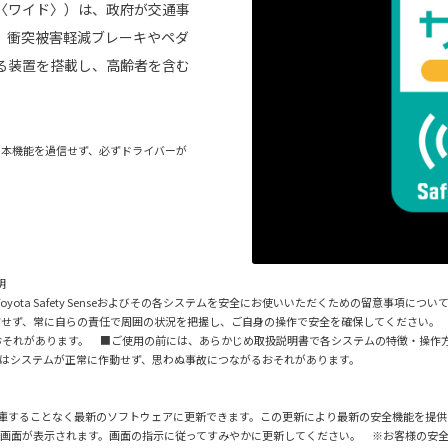
〈ワイド〉）は、政府が交通事
。衝突被害軽減ブレーキやペダ
る装置を搭載し、高齢者を含む
。本機能を過信せず、必ずドライバーが
明
に際し、Toyota Safety Senseおよびその各システムを安全にお使いいただくための留意
信せず、常に自らの責任で周囲の状況を把握し、ご自身の操作で安全を確保してください。
おそれがあります。 ■ご使用の前には、あらかじめ取扱説明書で各システムの特徴・操作
はシステムが正常に作動せず、思わぬ事故につながるおそれがあります。
、販売店に入庫することなく最新のソフトウェアに更新できます。この更新により最新の安全機能を提
知画面が表示されます。画面の指示に従ってすみやかに更新してください。 ※お客様の安