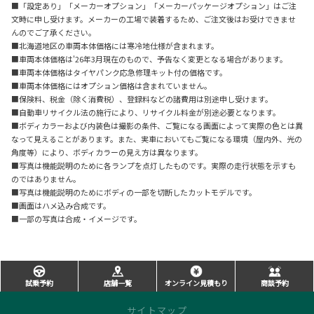
■「設定あり」「メーカーオプション」「メーカーパッケージオプション」はご注
文時に申し受けます。メーカーの工場で装着するため、ご注文後はお受けできませ
んのでご了承ください。
■北海道地区の車両本体価格には寒冷地仕様が含まれます。
■車両本体価格は'26年3月現在のもので、予告なく変更となる場合があります。
■車両本体価格はタイヤパンク応急修理キット付の価格です。
■車両本体価格にはオプション価格は含まれていません。
■保険料、税金（除く消費税）、登録料などの諸費用は別途申し受けます。
■自動車リサイクル法の施行により、リサイクル料金が別途必要となります。
■ボディカラーおよび内装色は撮影の条件、ご覧になる画面によって実際の色とは異
なって見えることがあります。また、実車においてもご覧になる環境（屋内外、光の
角度等）により、ボディカラーの見え方は異なります。
■写真は機能説明のために各ランプを点灯したものです。実際の走行状態を示すも
のではありません。
■写真は機能説明のためにボディの一部を切断したカットモデルです。
■画面はハメ込み合成です。
■一部の写真は合成・イメージです。
試乗予約
店舗一覧
オンライン見積もり
商談予約
サイトマップ