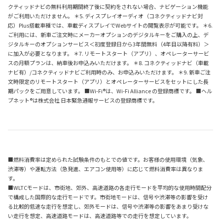
クティッドナビの無料利用期間終了後に契約をされない場合、ナビゲーション機能
がご利用いただけません。 ＊5. ディスプレイオーディオ（コネクティッドナビ対
応）Plus搭載車種では、車載ディスプレイでWebサイトの閲覧表示が可能です。 ＊6.
ご利用には、新車ご注文時にメーカーオプションのデジタルキーをご購入の上、デ
ジタルキーのオプションサービス＜初度登録日から3年間無料（4年目以降有料）＞
に加入が必要となります。 ＊7. リモートスタート（アプリ）、オペレーターサービ
スの月額プランは、納車後お申込みいただけます。 ＊8. コネクティッドナビ（車載
ナビ有）/コネクティッドナビご利用時のみ、お申込みいただけます。 ＊9. 新車ご注
文時限定のリモートスタート（アプリ）とオペレーターサービスをセットにした長
期パックをご用意しています。 ■Wi-Fi®は、Wi-Fi Alliance の登録商標です。 ■ヘル
プネット®は株式会社 日本緊急通報サービスの登録商標です。
■燃料消費率は定められた試験条件のもとでの値です。お客様の使用環境（気象、
渋滞等）や運転方法（急発進、エアコン使用等）に応じて燃料消費率は異なりま
す。
■WLTCモードは、市街地、郊外、高速道路の各走行モードを平均的な使用時間配分
で構成した国際的な走行モードです。市街地モードは、信号や渋滞等の影響を受け
る比較的低速な走行を想定し、郊外モードは、信号や渋滞等の影響をあまり受けな
い走行を想定、高速道路モードは、高速道路等での走行を想定しています。