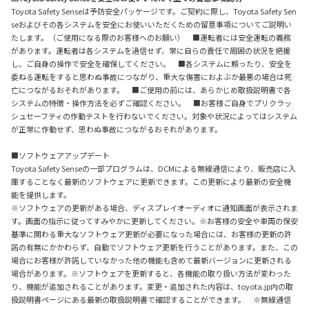
Toyota Safety Senseは予防安全パッケージです。ご契約に際し、Toyota Safety Sen
seおよびその各システムを安全にお使いいただくための留意事項についてご説明い
たします。（ご使用になる際のお客様へのお願い） ■運転者には安全運転の義務
があります。運転者は各システムを過信せず、常に自らの責任で周囲の状況を把握
し、ご自身の操作で安全を確保してください。 ■各システムに頼ったり、安全を
委ねる運転をすると思わぬ事故につながり、重大な傷害におよぶか最悪の場合は死
亡につながるおそれがあります。 ■ご使用の前には、あらかじめ取扱説明書で各
システムの特徴・操作方法を必ずご確認ください。 ■お客様ご自身でプリクラッ
シュセーフティの作動テストを行わないでください。対象や状況によってはシステム
が正常に作動せず、思わぬ事故につながるおそれがあります。
■ソフトウェアアップデート
Toyota Safety Senseの一部プログラムは、DCMによる無線通信により、販売店に入
庫することなく最新のソフトウェアに更新できます。この更新により最新の安全機
能を提供します。
※ソフトウェアの更新がある場合、ディスプレイオーディオに通知画面が表示されま
す。画面の指示に従ってすみやかに更新してください。※お客様の安全や車両の保安
基準に関わる重大なソフトウェア更新が必要になった場合には、お客様の更新の許
諾の有無にかかわらず、自動でソフトウェア更新を行うことがあります。また、この
場合にお客様が許諾していなかった他の機能も含めて最新バージョンに更新される
場合があります。※ソフトウェアを更新すると、各機能の取り扱い方法が変わった
り、機能が追加されることがあります。変更・追加された内容は、toyota.jp内の取
扱説明書ページにある最新の取扱説明書で確認することができます。 ※無線通信