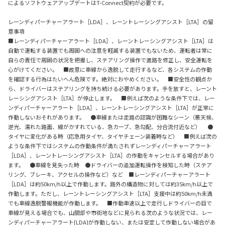
によるソフトウェアアップデートはT-Connect契約が必要です。
レーンディパーチャーアラート［LDA］、レーントレーシングアシスト［LTA］の留
意事項
■レーンディパーチャーアラート［LDA］、レーントレーシングアシスト［LTA］は
自動で運転する装置でも周囲への注意を軽減する装置でもないため、運転者は常に
自らの責任で周囲の状況を把握し、ステアリング操作で進路を修正し、安全運転を
心がけてください。 ■故意に車線から逸脱して走行するなど、各システムの作動
を確認する行為はたいへん危険です。絶対におやめください。 ■安全性の観点か
ら、ドライバーはステアリングを持ち続ける必要があります。手を放すと、レーント
レーシングアシスト［LTA］が停止します。 ■例えば次のような条件下では、レー
ンディパーチャーアラート［LDA］、レーントレーシングアシスト［LTA］が正常に
作動しないおそれがあります。 ●車線または走路の認識が困難なシーン（悪天候、
逆光、濡れた路面、線がかすれている、急カーブ、急勾配、分合流付近など） ●
タイヤに変化がある時（応急用タイヤ、タイヤチェーン装着時など） ■例えば次の
ような条件下ではシステムの作動条件が満たされずレーンディパーチャーアラート
［LDA］、レーントレーシングアシスト［LTA］の作動をキャンセルする場合があり
ます。 ●車線を見失った時 ●ドライバーの追加運転操作を検知した時（ステア
リング、ブレーキ、アクセルの操作など）など ■レーンディパーチャーアラート
［LDA］は約50km/h以上で作動します。路外の構造物に対しては約35km/h以上で
作動します。ただし、レーントレーシングアシスト［LTA］支援中は約50km/h未満
でも車線逸脱警報機能が作動します。 ■作動車速以上で走行しドライバーの目で
車線が見える場合でも、山間部や市街地などに見られる次のような状況では、レー
ンディパーチャーアラート[LDA]が作動しない、または安定して作動しない場合があ