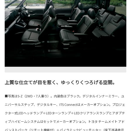
上質な仕立てが目を惹く、ゆっくりくつろげる空間。
■写真はS-Z（2WD・7人乗り）。内装色はブラック。デジタルインナーミラー、ユ
ニバーサルステップ、デジタルキー、ITS Connectはメーカーオプション。プロジェ
クター式LEDヘッドランプ＋LEDターンランプ＋LEDクリアランスランプとアダプテ
ィブハイビームシステムはセットでメーカーオプション。トヨタ チームメイト アド
バンストパーク（リモート機能付）＋パノラミックビューモニター（床下透過表示