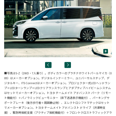
+
■写真はS-Z（2WD・7人乗り）。ボディカラーのプラチナホワイトパールマイカ〈0
89〉はメーカーオプション。デジタルインナーミラー、ユニバーサルステップ、デ
ジタルキー、ITS Connectはメーカーオプション。プロジェクター式LEDヘッドラン
プ＋LEDターンランプ＋LEDクリアランスランプとアダプティブハイビームシステム
はセットでメーカーオプション。トヨタ チームメイト アドバンスト パーク（リモー
ト機能付）＋パノラミックビューモニター（床下透過表示機能付）、パーキングサ
ポートブレーキ（後方歩行者＋周囲静止物）、エレクトロシフトマチックはセット
でメーカーオプション。トヨタ チームメイト アドバンスト ドライブ（渋滞時支
援）、緊急時操舵支援（アクティブ操舵機能付）＋フロントクロストラフィックアラ