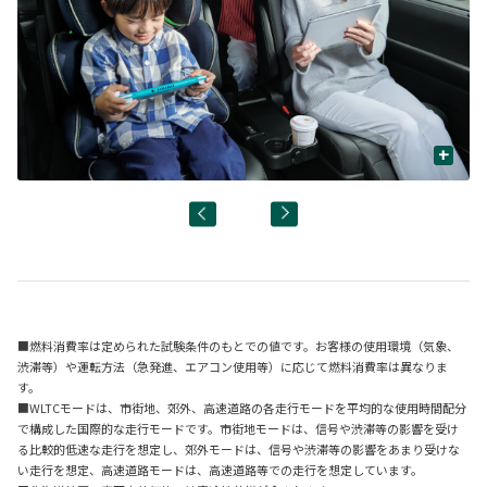
+
■燃料消費率は定められた試験条件のもとでの値です。お客様の使用環境（気象、
渋滞等）や運転方法（急発進、エアコン使用等）に応じて燃料消費率は異なりま
す。
■WLTCモードは、市街地、郊外、高速道路の各走行モードを平均的な使用時間配分
で構成した国際的な走行モードです。市街地モードは、信号や渋滞等の影響を受け
る比較的低速な走行を想定し、郊外モードは、信号や渋滞等の影響をあまり受けな
い走行を想定、高速道路モードは、高速道路等での走行を想定しています。