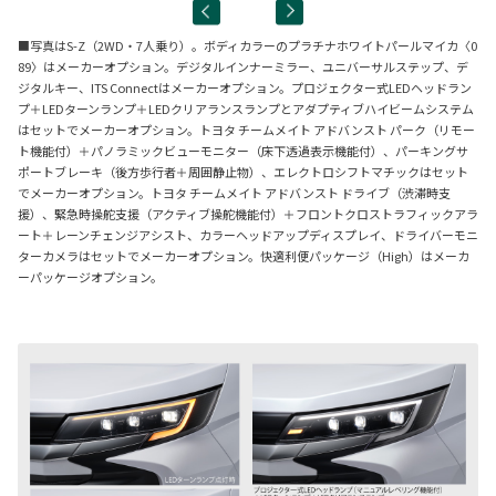
■写真はS-Z（2WD・7人乗り）。ボディカラーのプラチナホワイトパールマイカ〈0
89〉はメーカーオプション。デジタルインナーミラー、ユニバーサルステップ、デ
ジタルキー、ITS Connectはメーカーオプション。プロジェクター式LEDヘッドラン
プ＋LEDターンランプ＋LEDクリアランスランプとアダプティブハイビームシステム
はセットでメーカーオプション。トヨタ チームメイト アドバンスト パーク（リモー
ト機能付）＋パノラミックビューモニター（床下透過表示機能付）、パーキングサ
ポートブレーキ（後方歩行者＋周囲静止物）、エレクトロシフトマチックはセット
でメーカーオプション。トヨタ チームメイト アドバンスト ドライブ（渋滞時支
援）、緊急時操舵支援（アクティブ操舵機能付）＋フロントクロストラフィックアラ
ート＋レーンチェンジアシスト、カラーヘッドアップディスプレイ、ドライバーモニ
ターカメラはセットでメーカーオプション。快適利便パッケージ（High）はメーカ
ーパッケージオプション。