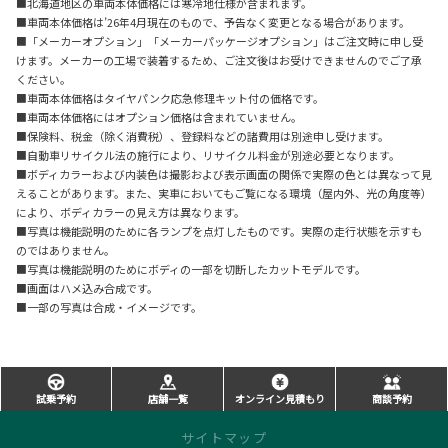
■北海道地区の車両本体価格には寒冷地仕様が含まれます。
■車両本体価格は’26年4月現在のもので、予告なく変更となる場合があります。
■「メーカーオプション」「メーカーパッケージオプション」はご注文時に申し受
けます。メーカーの工場で装着するため、ご注文後はお受けできませんのでご了承
ください。
■車両本体価格はタイヤパンク応急修理キット付の価格です。
■車両本体価格にはオプション価格は含まれていません。
■保険料、税金（除く消費税）、登録料などの諸費用は別途申し受けます。
■自動車リサイクル法の施行により、リサイクル料金が別途必要となります。
■ボディカラーおよび内装色は撮影および表示画面の関係で実際の色とは異なって見
えることがあります。また、実車においてもご覧になる環境（屋内外、光の角度等）
により、ボディカラーの見え方は異なります。
■写真は機能説明のために各ランプを点灯したものです。実際の走行状態を示すも
のではありません。
■写真は機能説明のためにボディの一部を切断したカットモデルです。
■画面はハメ込み合成です。
■一部の写真は合成・イメージです。
試乗予約
店舗一覧
オンライン見積もり
商談予約
サイトマップ