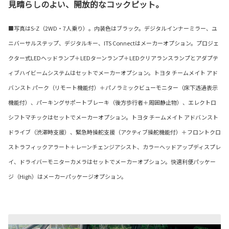
見晴らしのよい、開放的なコックピット。
■写真はS-Z（2WD・7人乗り）。内装色はブラック。デジタルインナーミラー、ユ
ニバーサルステップ、デジタルキー、ITS Connectはメーカーオプション。プロジェ
クター式LEDヘッドランプ＋LEDターンランプ＋LEDクリアランスランプとアダプテ
ィブハイビームシステムはセットでメーカーオプション。トヨタ チームメイト アド
バンスト パーク（リモート機能付）＋パノラミックビューモニター（床下透過表示
機能付）、パーキングサポートブレーキ（後方歩行者＋周囲静止物）、エレクトロ
シフトマチックはセットでメーカーオプション。トヨタ チームメイト アドバンスト
ドライブ（渋滞時支援）、緊急時操舵支援（アクティブ操舵機能付）＋フロントクロ
ストラフィックアラート＋レーンチェンジアシスト、カラーヘッドアップディスプレ
イ、ドライバーモニターカメラはセットでメーカーオプション。快適利便パッケー
ジ（High）はメーカーパッケージオプション。