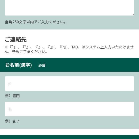
全角250文字以内でご入力ください。
ご連絡先
※『”』、『"』、『'』、『,』、『?』、TAB、はシステム上入力いただけませ
ん。予めご了承ください。
お名前(漢字)
必須
例）豊田
例）花子