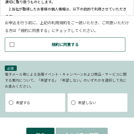
適切に取り扱うものとします。
2.当社が取得したお客様の個人情報は、以下の目的で利用させていただき
ます。
お申込を行う前に、上記の利用規約をご一読いただき、ご同意いただけ
(1)お客様リクエストに対応するにあたって問題が発生した場合の確認・
る方は「規約に同意する」にチェックしてください。
連絡
(2)お客様から照会があった場合のリクエスト情報の確認
規約に同意する
(3)お客様に不利益を与えないために行う、お客様に対する迅速なご連絡
（電子メール、電話、郵送によるご連絡）
(4)当社で取り扱っている商品・サービスなどに関する営業上のご案内
(5)商品の企画・開発あるいはお客様満足向上策などの検討のためのお客
必須
様アンケート調査の実施
電子メール等による各種イベント・キャンペーンおよび商品・サービスに関
する案内について、「希望する」「希望しない」のいずれかを選択して先に
お進みください。
【3．推奨環境について】
1.当社の推奨するインターネット環境にてお申込みをお願いします。推奨
希望する
希望しない
以外の環境によって発生した情報の不備や
それに伴う連絡の不徹底については責任を負いかねますので、あらかじ
めご了承ください。
なお、不具合の生じたデータについてはお客様にお断り無く削除させて