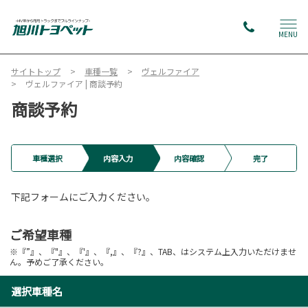
MENU
サイトトップ
車種一覧
ヴェルファイア
ヴェルファイア | 商談予約
商談予約
車種選択
内容入力
内容確認
完了
下記フォームにご入力ください。
ご希望車種
※『”』、『"』、『'』、『,』、『?』、TAB、はシステム上入力いただけませ
ん。予めご了承ください。
選択車種名