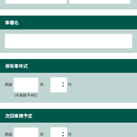
車種名
保有車年式
西暦
年
月
(半角数字4桁)
次回車検予定
西暦
年
月