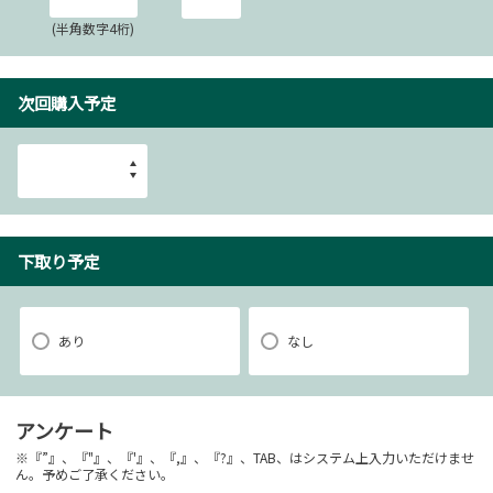
(半角数字4桁)
次回購入予定
下取り予定
あり
なし
アンケート
※『”』、『"』、『'』、『,』、『?』、TAB、はシステム上入力いただけませ
ん。予めご了承ください。