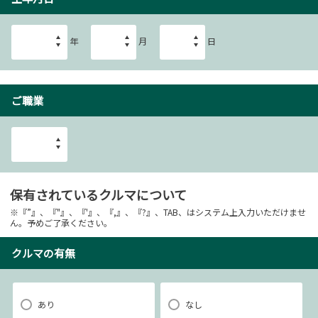
年
月
日
ご職業
保有されているクルマについて
※『”』、『"』、『'』、『,』、『?』、TAB、はシステム上入力いただけませ
ん。予めご了承ください。
クルマの有無
あり
なし