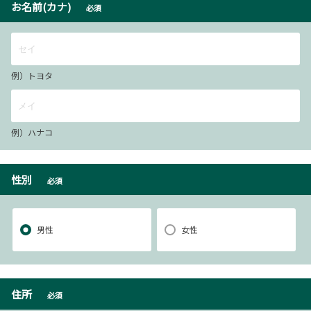
お名前(カナ)
必須
例）トヨタ
例）ハナコ
性別
必須
男性
女性
住所
必須