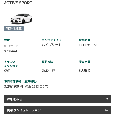
ACTIVE SPORT
燃費
エンジンタイプ
総排気量
ハイブリッド
1.8L+モーター
WLTCモード
27.3km/L
トランス
駆動方法
乗車定員
ミッション
CVT
2WD FF
5人乗り
車両本体価格
（消費税込）
3,248,300 円
（税抜 2,953,000 円）
詳細をみる
見積りシミュレーション