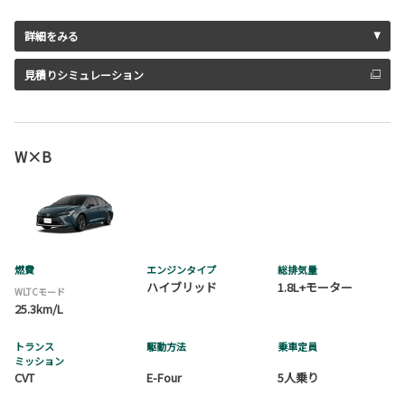
詳細をみる
見積りシミュレーション
W×B
燃費
エンジンタイプ
総排気量
ハイブリッド
1.8L+モーター
WLTCモード
25.3km/L
トランス
駆動方法
乗車定員
ミッション
CVT
E-Four
5人乗り