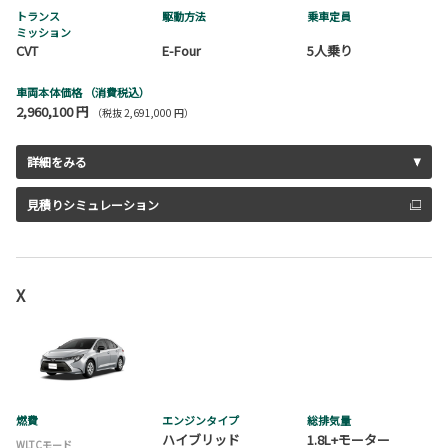
トランス
駆動方法
乗車定員
ミッション
CVT
E-Four
5人乗り
車両本体価格
（消費税込）
2,960,100 円
（税抜 2,691,000 円）
詳細をみる
見積りシミュレーション
X
燃費
エンジンタイプ
総排気量
ハイブリッド
1.8L+モーター
WLTCモード