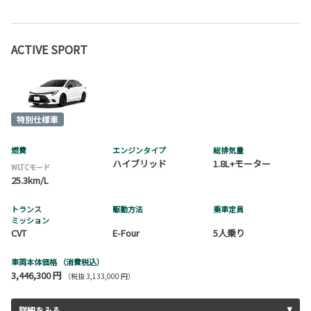
ACTIVE SPORT
燃費
エンジンタイプ
総排気量
ハイブリッド
1.8L+モーター
WLTCモード
25.3km/L
トランス
駆動方法
乗車定員
ミッション
CVT
E-Four
5人乗り
車両本体価格
（消費税込）
3,446,300 円
（税抜 3,133,000 円）
詳細をみる