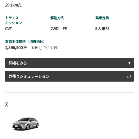
29.1km/L
トランス
駆動方法
乗車定員
ミッション
CVT
2WD FF
5人乗り
車両本体価格
（消費税込）
2,396,900 円
（税抜 2,179,000 円）
詳細をみる
見積りシミュレーション
X