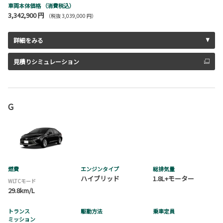
車両本体価格
（消費税込）
3,342,900 円
（税抜 3,039,000 円）
詳細をみる
見積りシミュレーション
G
燃費
エンジンタイプ
総排気量
ハイブリッド
1.8L+モーター
WLTCモード
29.8km/L
トランス
駆動方法
乗車定員
ミッション