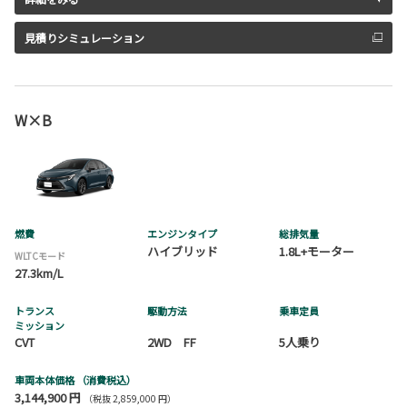
見積りシミュレーション
W×B
燃費
エンジンタイプ
総排気量
ハイブリッド
1.8L+モーター
WLTCモード
27.3km/L
トランス
駆動方法
乗車定員
ミッション
CVT
2WD FF
5人乗り
車両本体価格
（消費税込）
3,144,900 円
（税抜 2,859,000 円）