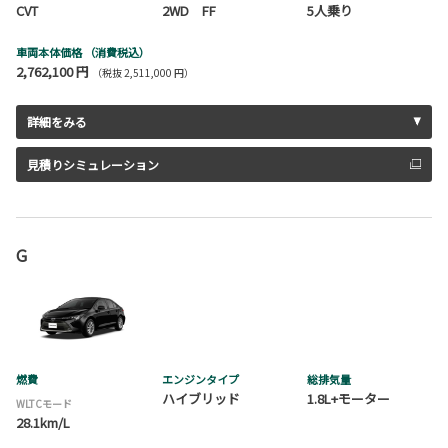
CVT
2WD FF
5人乗り
車両本体価格
（消費税込）
2,762,100 円
（税抜 2,511,000 円）
詳細をみる
見積りシミュレーション
G
燃費
エンジンタイプ
総排気量
ハイブリッド
1.8L+モーター
WLTCモード
28.1km/L