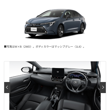
■写真はW×B（2WD）。ボディカラーはマッシブグレー〈1L6〉。