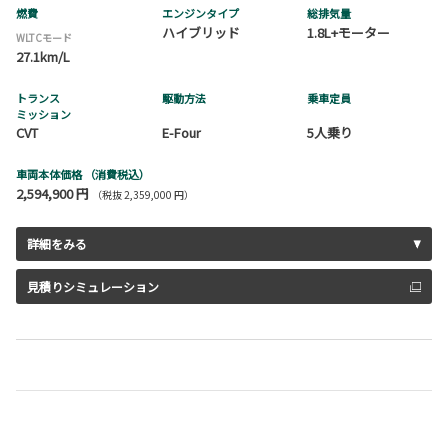
燃費
エンジンタイプ
総排気量
ハイブリッド
1.8L+モーター
WLTCモード
27.1km/L
トランス
駆動方法
乗車定員
ミッション
CVT
E-Four
5人乗り
車両本体価格
（消費税込）
2,594,900 円
（税抜 2,359,000 円）
詳細をみる
見積りシミュレーション