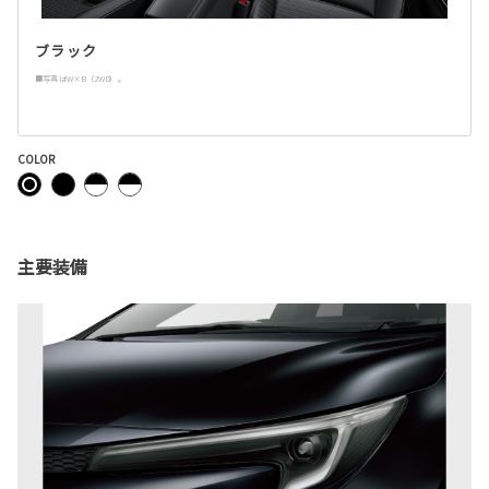
ブラック
■写真はW×B（2WD）。
COLOR
主要装備