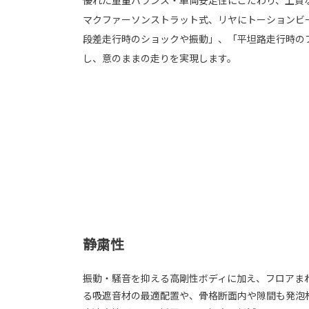
優れた重量バランス・車両安定性にこだわり、上質
マクファーソンストラット式、リヤにトーションビ
段差走行時のショックや振動」、「平坦路走行時の
し、意のままの走りを実現します。
静粛性
振動・騒音を抑える高剛性ボディに加え、フロアま
る吸遮音材の最適配置や、骨格断面内や隙間も発泡