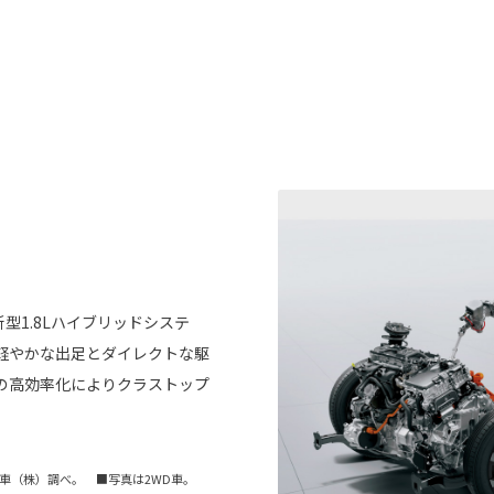
。
型1.8Lハイブリッドシステ
軽やかな出足とダイレクトな駆
の高効率化によりクラストップ
動車（株）調べ。 ■写真は2WD車。