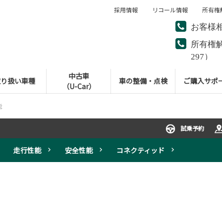
採用情報
リコール情報
所有権
お客様
所有権
297）
中古車
取り扱い車種
車の整備・点検
ご購入サポ
（U-Car）
能
試乗予約
走行性能
安全性能
コネクティッド